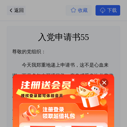
返回
收藏
下载
入党申请书55
尊敬的党组织：
今天我郑重地递上申请书，这不是心血来
潮，而是多年来耳濡目染，亲身感受身边共产党
员的无私奉献和高风亮节的结果，我立志成为和
他们一样的人。倘若党组织经过严格审查、考验
后能予以批准，我一定会认真遵守《党章》的所
有要求，自觉接受党组织的监督，严于律己、以